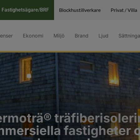
Fastighetsägare/BRF
Blockhustillverkare
Privat / Villa
renser
Ekonomi
Miljö
Brand
Ljud
Sättninga
rmoträ® träfiberisoler
ommersiella fastigheter 