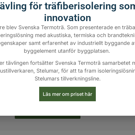
tävling för träfiberisolering so
innovation
re blev Svenska Termoträ. Som presenterade en träb
leringslösning med akustiska, termiska och brandtekn
Brandsäkerhet
Lj
egenskaper samt erfarenhet av industriellt byggande a
byggelement utanför byggplatsen.
Termoträ Fire Protect har hög
Med 
brandskyddande effekt .
ter tävlingen fortsätter Svenska Termoträ samarbetet 
kan l
Brandtypgodkänd för trästommar.
stillverkaren, Stelumar, för att ta fram isoleringslösn
prova
Brandklass D-s2,d0 och REI 30 -
isole
Stelumars tillverkningsline.
REI120 i konstruktioner. För
särsk
flervåningshus upp till 8 våningar och
Läs mer om priset här
fler.
Lä
Läs mer om Fire Protect