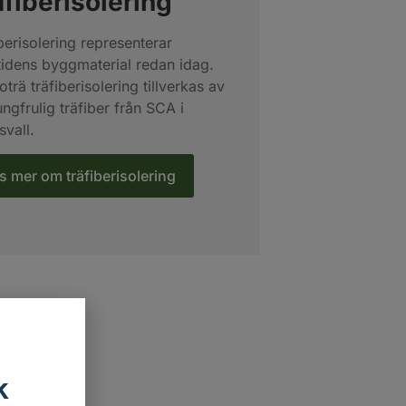
äfiberisolering
berisolering representerar
tidens byggmaterial redan idag.
trä träfiberisolering tillverkas av
ungfrulig träfiber från SCA i
vall.
s mer om träfiberisolering
k