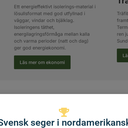
Tr
Ett energieffektivt isolerings-material i
lösullsformat med god utfyllnad i
Träfi
väggar, vindar och bjälklag.
fram
Isoleringens täthet,
Termo
energilagringsförmåga mellan kalla
ren j
och varma perioder (natt och dag)
Sunds
ger god energiekonomi.
Lä
Läs mer om ekonomi
Svensk seger i nordamerikans