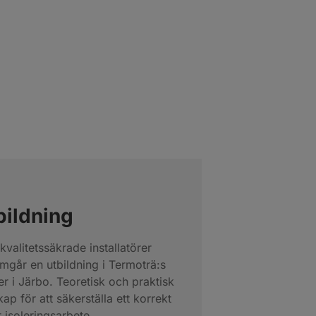
bildning
kvalitetssäkrade installatörer
mgår en utbildning i Termoträ:s
er i Järbo. Teoretisk och praktisk
ap för att säkerställa ett korrekt
t isoleringsarbete.