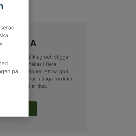
m
aserad
iska
udklass A
v
Termoträ i bjälklag och väggar
med
judklass A erhållas i flera
ingen på
de konstruktioner. Att ha god
ring i ett hus har många fördelar,
ilt när det gäller ljud.
s mer om ljud