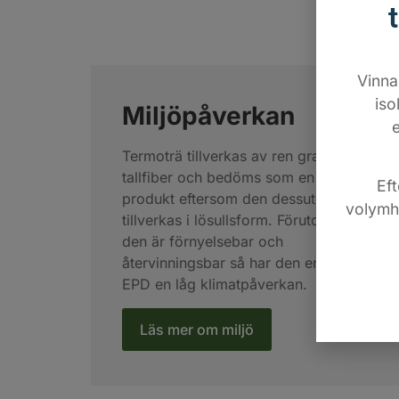
Vinna
iso
Miljöpåverkan
Termoträ tillverkas av ren gran- och
tallfiber och bedöms som en cirkulär
Ef
produkt eftersom den dessutom
volymhu
tillverkas i lösullsform. Förutom att
den är förnyelsebar och
återvinningsbar så har den enligt vår
EPD en låg klimatpåverkan.
Läs mer om miljö