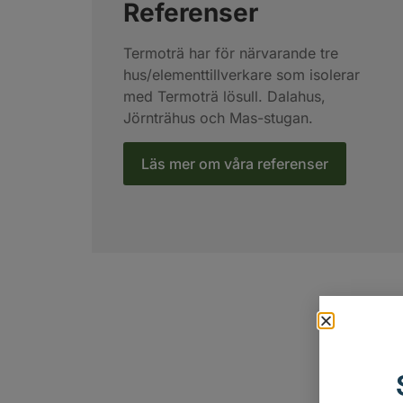
Referenser
Termoträ har för närvarande tre
hus/elementtillverkare som isolerar
med Termoträ lösull. Dalahus,
Jörnträhus och Mas-stugan.
Läs mer om våra referenser