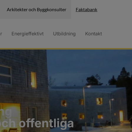
Arkitekter och Byggkonsulter
Faktabank
r
Energieffektivt
Utbildning
Kontakt
ing
och offentliga