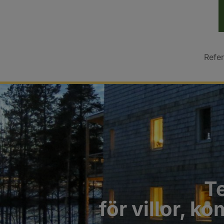
Refe
Te
för villor, k