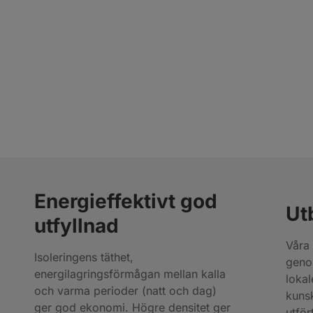
Energieffektivt god
Ut
utfyllnad
Våra 
Isoleringens täthet,
geno
energilagringsförmågan mellan kalla
lokal
och varma perioder (natt och dag)
kunsk
ger god ekonomi. Högre densitet ger
utför