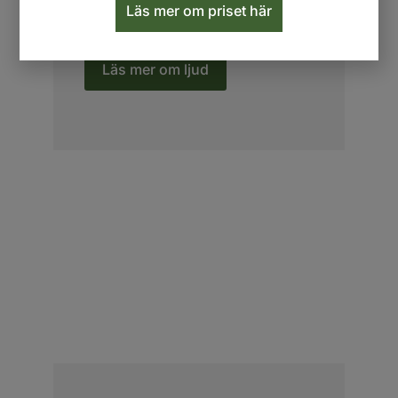
många fördelar, särskilt när det
Läs mer om priset här
gäller ljud.
Läs mer om ljud