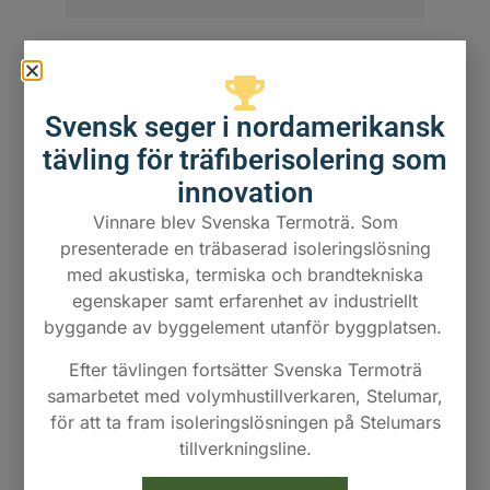
Svensk seger i nordamerikansk
tävling för träfiberisolering som
innovation
Vinnare blev Svenska Termoträ. Som
presenterade en träbaserad isoleringslösning
med akustiska, termiska och brandtekniska
egenskaper samt erfarenhet av industriellt
byggande av byggelement utanför byggplatsen.
Ljud
Efter tävlingen fortsätter Svenska Termoträ
samarbetet med volymhustillverkaren, Stelumar,
Termoträ erhåller ljudklass A i de
för att ta fram isoleringslösningen på Stelumars
flesta provade konstruktioner. Att
tillverkningsline.
ha god isolering i ett hus har