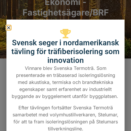
Ekonomi -
Fastighetsägare/BRF
Svensk seger i nordamerikansk
tävling för träfiberisolering som
innovation
Vinnare blev Svenska Termoträ. Som
presenterade en träbaserad isoleringslösning
Nyutvecklat industriellt bygg-
med akustiska, termiska och brandtekniska
och isoleringssystem som ger
egenskaper samt erfarenhet av industriellt
sänkt klimatpåverkan och
byggande av byggelement utanför byggplatsen.
lägre kostnader
Efter tävlingen fortsätter Svenska Termoträ
Termoträ har utvecklat ett industriellt bygg- och
samarbetet med volymhustillverkaren, Stelumar,
isoleringssystem med färre antal
för att ta fram isoleringslösningen på Stelumars
byggkomponenter samt materialval med lägre
tillverkningsline.