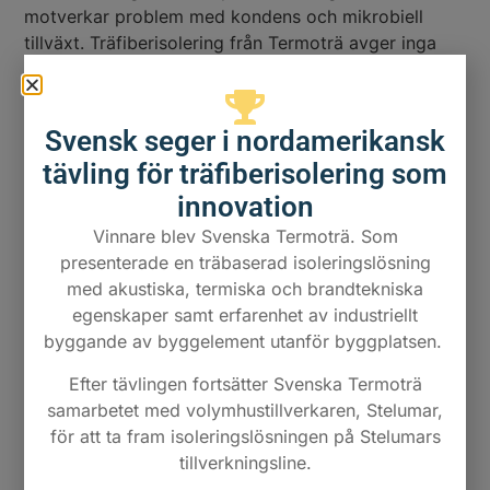
motverkar problem med kondens och mikrobiell
tillväxt. Träfiberisolering från Termoträ avger inga
skadliga emissioner och skapar därmed en hälsosam
boendemiljö för dig och din familj.
Miljöfördelar med
Svensk seger i nordamerikansk
tävling för träfiberisolering som
träfiberisolering
innovation
När du väljer Termoträ
träfiberisolering gör du ett
Vinnare blev Svenska Termoträ. Som
aktivt val för miljön. Vårt material består av 100%
presenterade en träbaserad isoleringslösning
förnybar råvara från ansvarsfullt skogsbruk. Under
med akustiska, termiska och brandtekniska
sin livstid fortsätter träfibrerna att lagra koldioxid
egenskaper samt erfarenhet av industriellt
som träden bundit under sin tillväxt, vilket gör
byggande av byggelement utanför byggplatsen.
produkten till ett klimatsmart alternativ.
Efter tävlingen fortsätter Svenska Termoträ
Kretsloppsprodukt
samarbetet med volymhustillverkaren, Stelumar,
för att ta fram isoleringslösningen på Stelumars
Tillverkningsprocessen för vår träfiberisolering är
tillverkningsline.
energisnål jämfört med många andra