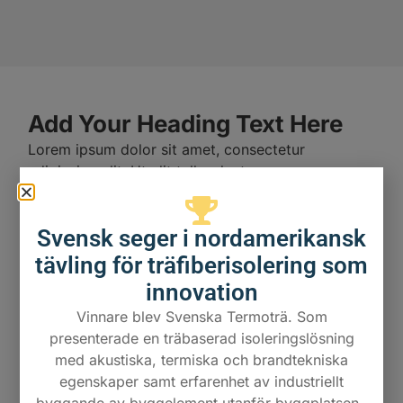
Add Your Heading Text Here
Lorem ipsum dolor sit amet, consectetur
adipiscing elit. Ut elit tellus, luctus nec
ullamcorper mattis, pulvinar dapibus leo.
Add Your Heading Text Here
Svensk seger i nordamerikansk
Lorem ipsum dolor sit amet, consectetur
tävling för träfiberisolering som
adipiscing elit. Ut elit tellus, luctus nec
innovation
ullamcorper mattis, pulvinar dapibus leo.
Vinnare blev Svenska Termoträ. Som
presenterade en träbaserad isoleringslösning
med akustiska, termiska och brandtekniska
egenskaper samt erfarenhet av industriellt