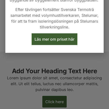
byggande av byggelement utanför byggplatsen.
Efter tävlingen fortsätter Svenska Termoträ
samarbetet med volymhustillverkaren, Stelumar,
för att ta fram isoleringslösningen på Stelumars
tillverkningsline.
Läs mer om priset här
Add Your Heading Text Here
Lorem ipsum dolor sit amet, consectetur adipiscing
elit. Ut elit tellus, luctus nec ullamcorper mattis,
pulvinar dapibus leo.
Click here