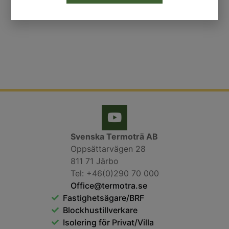
Skicka
Svenska Termoträ AB
Oppsättarvägen 28
811 71 Järbo
Tel: +46(0)290 70 000
Office@termotra.se
Fastighetsägare/BRF
Blockhustillverkare
Isolering för Privat/Villa