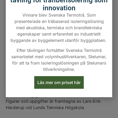
innovation
Vinnare blev Svenska Termoträ. Som
presenterade en träbaserad isoleringslösning
med akustiska, termiska och brandtekniska
egenskaper samt erfarenhet av industriellt
Konstruktioner och mätningar
byggande av byggelement utanför byggplatsen.
Ytterväggskonstruktion
Efter tävlingen fortsätter Svenska Termoträ
samarbetet med volymhustillverkaren, Stelumar,
För väggkonstruktionen har fuktmätningar utförts
för att ta fram isoleringslösningen på Stelumars
och ingen risk för mögelbildning har registrerats.
tillverkningsline.
Läs mer om priset här
Fuktkvoter i den södra
ytterväggen
Figurer och uppgifter är framtagna av Lars-Erik
Harderup vid Lunds Tekniska Högskola