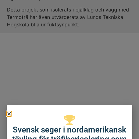
Detta projekt som isolerats i bjälklag och vägg med
Termoträ har även utvärderats av Lunds Tekniska
Högskola bl a ur fuktsynpunkt.
Svensk seger i nordamerikansk
tävling för träfiberisolering som