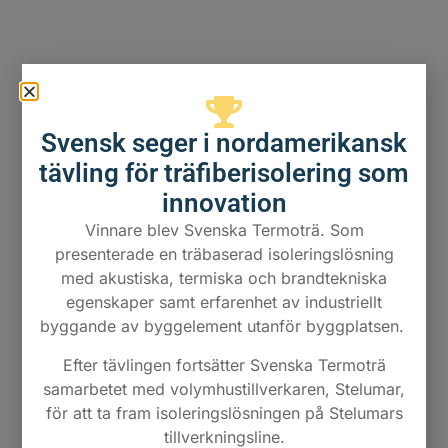
Svensk seger i nordamerikansk
tävling för träfiberisolering som
innovation
Vinnare blev Svenska Termoträ. Som
presenterade en träbaserad isoleringslösning
Utfyllnad av I-balk
med akustiska, termiska och brandtekniska
egenskaper samt erfarenhet av industriellt
Här ser man hur Termoträ fyller ut mot
byggande av byggelement utanför byggplatsen.
en I-balk.
Efter tävlingen fortsätter Svenska Termoträ
samarbetet med volymhustillverkaren, Stelumar,
för att ta fram isoleringslösningen på Stelumars
tillverkningsline.