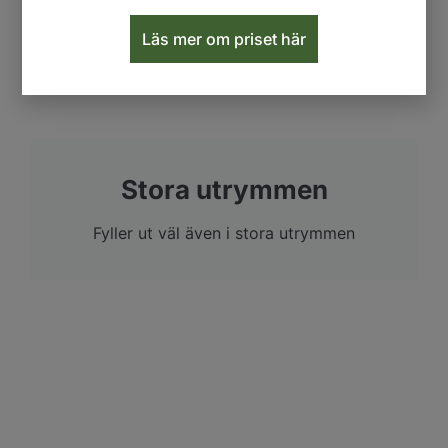
Läs mer om priset här
Stora utrymmen
Fyller ut väl även i stora utrymmen