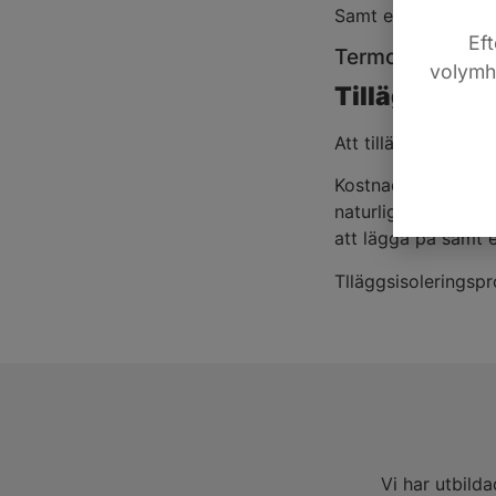
Samt en garanterat
Ef
Termoträ har må
volymhu
Tilläggsisol
Att tilläggsisolera
Kostnaden för att g
naturligtvis beroe
att lägga på samt e
Tlläggsisoleringsp
Vi har utbild