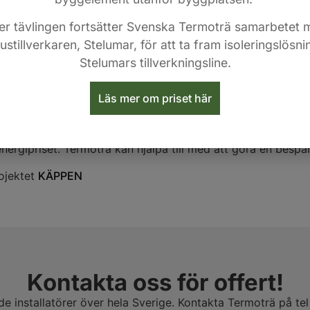
 ren råvaruprodukt.
ter tävlingen fortsätter Svenska Termoträ samarbetet 
nga referenser på energisparande i energieffektiv
stillverkaren, Stelumar, för att ta fram isoleringslösn
era en bra investering
Stelumars tillverkningsline.
 är bland de bästa sätten att spara energi och få en behagli
Läs mer om priset här
öra en tilläggsisolering på t ex vinden betalar sig ofta ino
nde på hur tjockt lager med isolering man redan har och hu
nergipriset. Termoträ kan hjälpa till med att göra en bespar
rojektet
KÄPPEN
Kontakta oss för offert!
ade installatörer över hela Sverige. Kontakta Termoträ på t