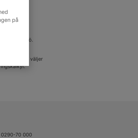
med
a hus.
ingen på
g inomhusmiljö.
m några år
r mycket man väljer
ingskalkyl.
el 0290-70 000