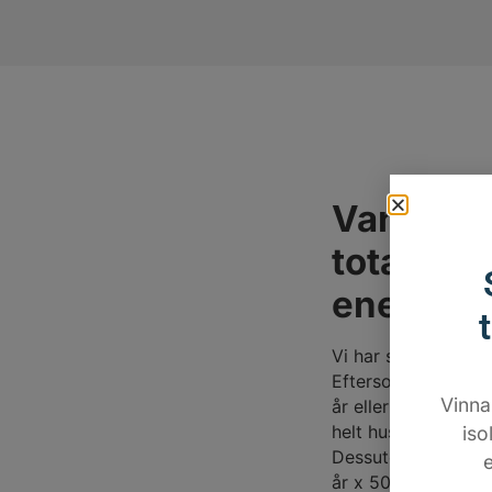
Varför kö
totalkost
energiko
Vi har som huvudmå
Eftersom t.ex. ett
Vinna
år eller mer. Inneb
helt hus. Ex.vis 50
iso
Dessutom ökar husv
år x 50 år?