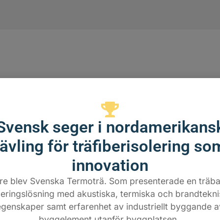
pa Termoträ? Jo, för den lå
naden för isolering och
Svensk seger i nordamerikans
stnad.
tävling för träfiberisolering so
l att installera den produkt som ger kunden den lägsta en
innovation
 hus med en energibesparing med x 20 000 kWh/år under "hu
re blev Svenska Termoträ. Som presenterade en träb
är en besparad energikostnad väsentligt högre än isolerings
 år x 2 000 kWh/år = 100 000 kWh x energipriset, 2:-?
leringslösning med akustiska, termiska och brandtekn
ärdet samt möjlighet till ett "grönt lån" med sänkt låneko
egenskaper samt erfarenhet av industriellt byggande a
byggelement utanför byggplatsen.