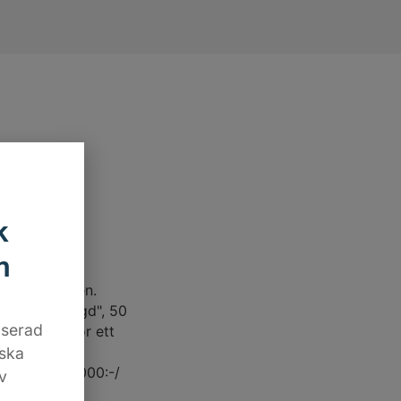
ga
k
m
ergikostnaden.
sets livslängd", 50
aserad
kostnaden för ett
iska
stnad på 20 000:-/
v