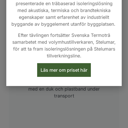
presenterade en träbaserad isoleringslösning
med akustiska, termiska och brandtekniska
egenskaper samt erfarenhet av industriellt
byggande av byggelement utanför byggplatsen.
Efter tävlingen fortsätter Svenska Termoträ
samarbetet med volymhustillverkaren, Stelumar,
för att ta fram isoleringslösningen på Stelumars
tillverkningsline.
Lägenhetsskiljande vägg
Läs mer om priset här
Denna bild visar hur en delvägg av en
lägenhetsskiljande vägg. Har skyddats
med en duk och plastband under
transport