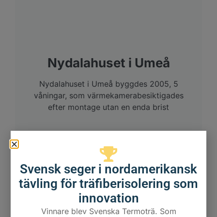
Nydalahuset i Umeå
Nydalahuset i Umeå byggdes 2005, 5
våningar, som värmekamerabesiktigades
efter montage utan en enda brist
Svensk seger i nordamerikansk
tävling för träfiberisolering som
innovation
Vinnare blev Svenska Termoträ. Som