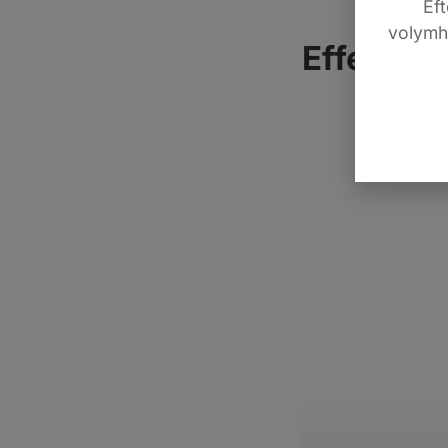
Ef
volymhu
Effekt vi