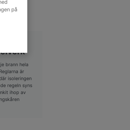
med
ingen på
elverk
je brann hela
Reglarna är
 där isoleringen
de regeln syns
unkit ihop av
ingskåren