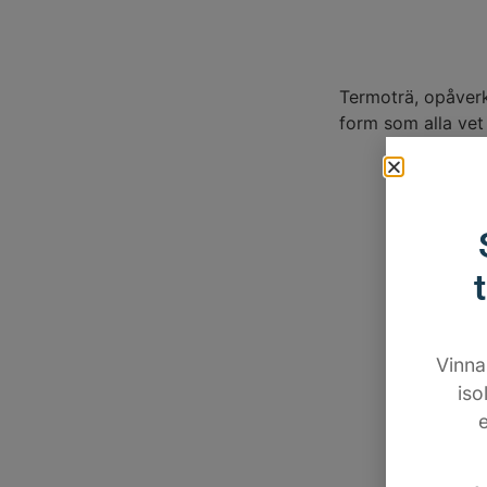
Termoträ, opåverk
form som alla vet 
Vinna
iso