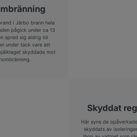
mbränning
brand i Järbo brann hela
nden pågick under ca 13
 spred sig aldrig till
en under tack vare att
bjälklaget skyddade mot
nombränning.
Skyddat reg
Här syns de opåverkade
skyddats av isoleringe
ihop av vattnet som r