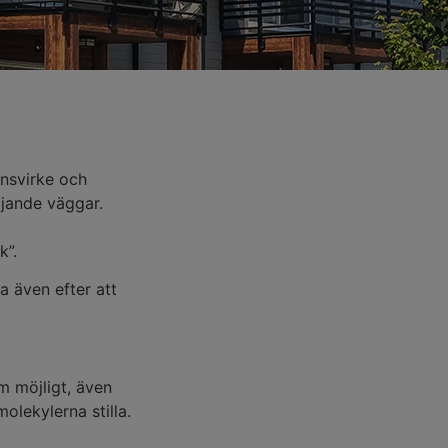
nsvirke och
ljande väggar.
k”.
a även efter att
om möjligt, även
olekylerna stilla.