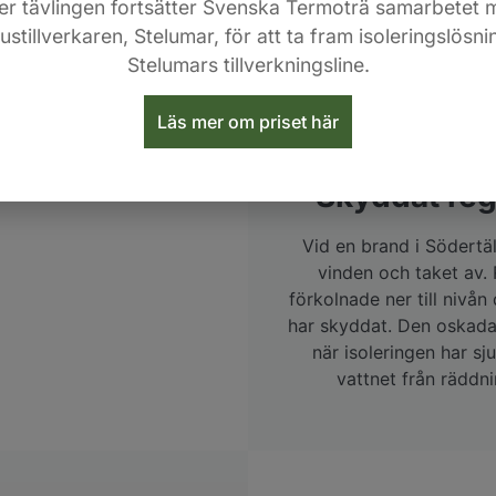
ter tävlingen fortsätter Svenska Termoträ samarbetet 
stillverkaren, Stelumar, för att ta fram isoleringslösn
d brand
Stelumars tillverkningsline.
Läs mer om priset här
Skyddat reg
Vid en brand i Södertäl
vinden och taket av. 
förkolnade ner till nivån
har skyddat. Den oskada
när isoleringen har sj
vattnet från räddn