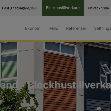
Fastighetsägare/BRF
Blockhustillverkare
Privat / Villa
Ekonomi
Miljö
Referenser
Sättning
and - Blockhustillverk