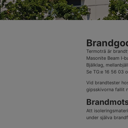
Brandgo
Termoträ är brandt
Masonite Beam I-bal
Bjälklag, mellanbjä
Se TG:e 16 56 03 o
Vid brandtester hos
gipsskivorna fallit n
Brandmots
Att isoleringsmater
under själva brandf