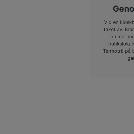
Geno
Vid en kiosk
taket av. Bra
timmar men
butikslokal
Termoträ på 
ge