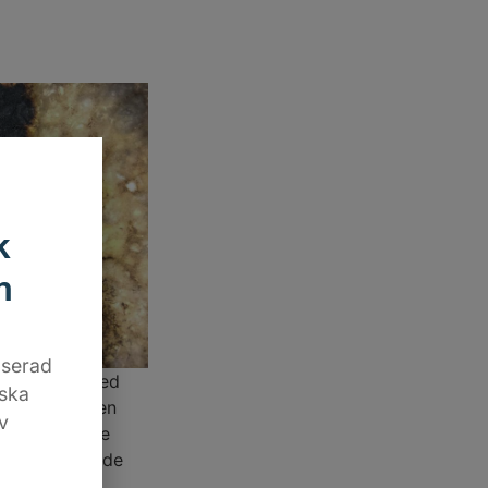
k
m
aserad
 2 minuter med
iska
inner inte men
v
hindrar vidare
ten fortfarande