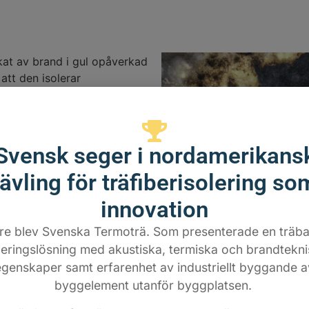
at av brand i gul opåverkad
att den isolerar
Svensk seger i nordamerikans
tävling för träfiberisolering so
innovation
re blev Svenska Termoträ. Som presenterade en träb
Termoträ som påverkats ca
leringslösning med akustiska, termiska och brandtekn
gasolbrännare. Materialet br
egenskaper samt erfarenhet av industriellt byggande a
ytan har förkolnat. Kolet för
byggelement utanför byggplatsen.
brandspridning eftersom luf
står stilla mellan fibrerna.