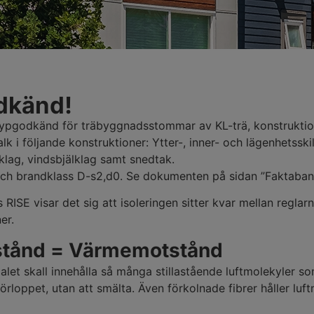
dkänd!
ypgodkänd för träbyggnadsstommar av KL-trä, konstruktio
k i följande konstruktioner: Ytter-, inner- och lägenhetsski
lklag, vindsbjälklag samt snedtak.
ch brandklass D-s2,d0. Se dokumenten på sidan ”Faktaban
 RISE visar det sig att isoleringen sitter kvar mellan reglarn
er.
tånd = Värmemotstånd
ialet skall innehålla så många stillastående luftmolekyler s
örloppet, utan att smälta. Även förkolnade fibrer håller luftm