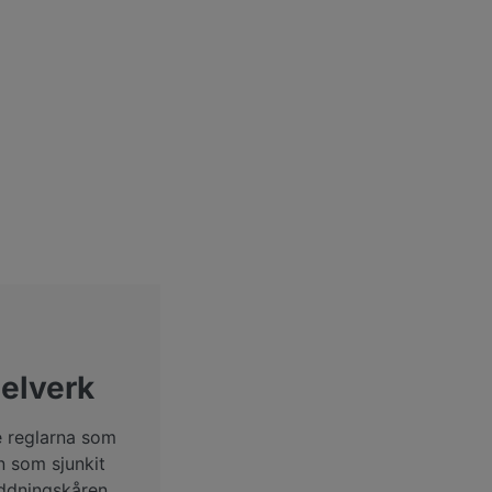
elverk
 reglarna som
n som sjunkit
äddningskåren