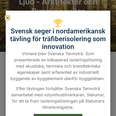
Ljud - Arktitekter och
Byggkonsulter
Svensk seger i nordamerikansk
tävling för träfiberisolering som
innovation
Vinnare blev Svenska Termoträ. Som
presenterade en träbaserad isoleringslösning
med akustiska, termiska och brandtekniska
Termoträ® och Ljud
egenskaper samt erfarenhet av industriellt
byggande av byggelement utanför byggplatsen.
Med Termoträ i bjälklag och väggar kan ljudklass
A erhållas i flera provade konstruktioner. Att ha
Efter tävlingen fortsätter Svenska Termoträ
god isolering i ett hus har många fördelar, särskilt
samarbetet med volymhustillverkaren, Stelumar,
när det gäller ljud.
för att ta fram isoleringslösningen på Stelumars
tillverkningsline.
Termoträ är en naturlig isolering som bidrar till
mycket hög ljudkvalitet för flera olika