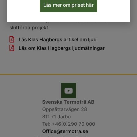
Läs mer om priset här
byggsystem. Vill du veta mer? Klicka på länkarna
nedan där Klas Hagberg sammanfattat resultat
utifrån beräkningar men också resultat från
slutförda projekt.
Läs Klas Hagbergs artikel om ljud
Läs om Klas Hagbergs ljudmätningar
Svenska Termoträ AB
Oppsättarvägen 28
811 71 Järbo
Tel: +46(0)290 70 000
Office@termotra.se