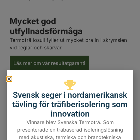
Mycket god
utfyllnadsförmåga
Termoträ lösull fyller ut mycket bra in i skrymslen
vid reglar och skarvar.
Läs mer om vår resultatgaranti
Svensk seger i nordamerikansk
tävling för träfiberisolering som
innovation
Vinnare blev Svenska Termoträ. Som
presenterade en träbaserad isoleringslösning
med akustiska, termiska och brandtekniska