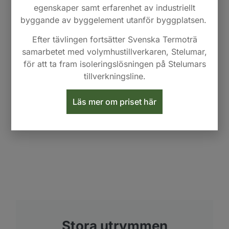
egenskaper samt erfarenhet av industriellt
byggande av byggelement utanför byggplatsen.
Utfyllnad av I-balk
Efter tävlingen fortsätter Svenska Termoträ
samarbetet med volymhustillverkaren, Stelumar,
Här ser man hur Termoträ fyller ut
för att ta fram isoleringslösningen på Stelumars
luftrörelsetätt mot en I-balk.
tillverkningsline.
Läs mer om priset här
Stora utrymmen